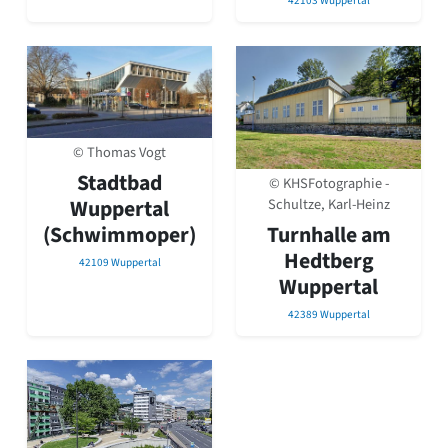
42103 Wuppertal
Romanik
Vorromanik
Römische Antike
Über uns
Über baukunst-nrw
Fachbeirat
© Thomas Vogt
Freunde & Förderer
Stadtbad
© KHSFotographie -
Kontakt
Schultze, Karl-Heinz
Wuppertal
Impressum
Datenschutz
Turnhalle am
(Schwimmoper)
Hedtberg
Suchbegriff eingeben
42109 Wuppertal
Wuppertal
42389 Wuppertal