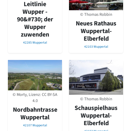
David Chipperfield
Leitlinie
Harald Deilmann
Wupper -
© Thomas Robbin
Gottfried Böhm
90&#730; der
Schneider von Esleben
Neues Rathaus
Wupper
Peter Behrens
Wuppertal-
zuwenden
Auszeichnung vorbildlicher Bauten NRW 2020
Elberfeld
Big Beautiful Buildings (Großbauten der Nachkriegszeit)
42285 Wuppertal
42103 Wuppertal
Epochen
Gesamtübersicht...
Gegenwart
Postmoderne
1950er-70er Jahre
Moderne
Reformarchitektur
© Morty, Lizenz:
CC BY-SA
Jugendstil
© Thomas Robbin
4.0
Historismus
Schauspielhaus
Nordbahntrasse
Klassizismus
Wuppertal-
Wuppertal
Barock
Elberfeld
Renaissance
42107 Wuppertal
Gotik