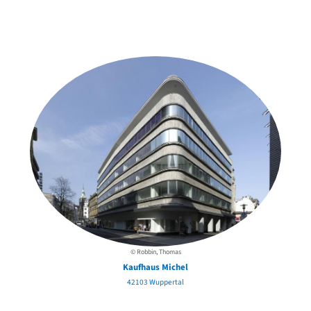
Weitere Objekte
in der Nähe
© Robbin, Thomas
Kaufhaus Michel
42103 Wuppertal