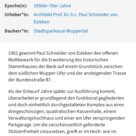
Romanik
Epoche(n):
1950er-70er Jahre
Vorromanik
Urheber*in:
Architekt Prof. Dr. h.c. Paul Schneider von
Römische Antike
Esleben
Über uns
Bauherr*in:
Stadtsparkasse Wuppertal
Über baukunst-nrw
Fachbeirat
Freunde & Förderer
1962 gewinnt Paul Schneider von Esleben den offenen
Kontakt
Wettbewerb für die Erweiterung des historischen
Impressum
Stammhauses der Bank auf einem Grundstück zwischen
Datenschutz
dem südlichen Wupper-Ufer und der ansteigenden Trasse
der Bundesstraße B7.
Suchbegriff eingeben
Als der Entwurf Jahre später zur Ausführung kommt,
überarbeitet er grundlegend den funktional gegliederten
und doch einheitlich durchgestalteten Komplex aus einer
dreigeschossigen, quadratischen Kassenhalle, einem
Verwaltungshochhaus und einer am Ufer verspringenden
Parkgarage. Um die zwischenzeitlich geforderte
Stützenfreiheit umzusetzen, greift er im Hoch- wie im