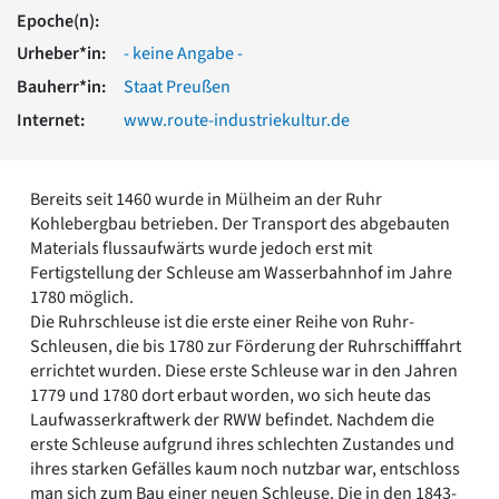
Romanik
Epoche(n):
Vorromanik
Urheber*in:
- keine Angabe -
Römische Antike
Bauherr*in:
Staat Preußen
Über uns
Internet:
www.route-industriekultur.de
Über baukunst-nrw
Fachbeirat
Freunde & Förderer
Bereits seit 1460 wurde in Mülheim an der Ruhr
Kontakt
Kohlebergbau betrieben. Der Transport des abgebauten
Impressum
Materials flussaufwärts wurde jedoch erst mit
Datenschutz
Fertigstellung der Schleuse am Wasserbahnhof im Jahre
Suchbegriff eingeben
1780 möglich.
Die Ruhrschleuse ist die erste einer Reihe von Ruhr-
Schleusen, die bis 1780 zur Förderung der Ruhrschifffahrt
errichtet wurden. Diese erste Schleuse war in den Jahren
1779 und 1780 dort erbaut worden, wo sich heute das
Laufwasserkraftwerk der RWW befindet. Nachdem die
erste Schleuse aufgrund ihres schlechten Zustandes und
ihres starken Gefälles kaum noch nutzbar war, entschloss
man sich zum Bau einer neuen Schleuse. Die in den 1843-