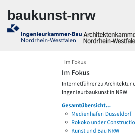
Zur Navigation springen
Zum Inhalt springen
baukunst-nrw
Im Fokus
Im Fokus
Internetführer zu Architektur
Ingenieurbaukunst in NRW
Gesamtübersicht...
Medienhafen Düsseldorf
Rokoko under Constructi
Kunst und Bau NRW