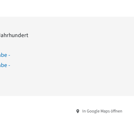
Jahrhundert
abe -
abe -
In Google Maps öffnen