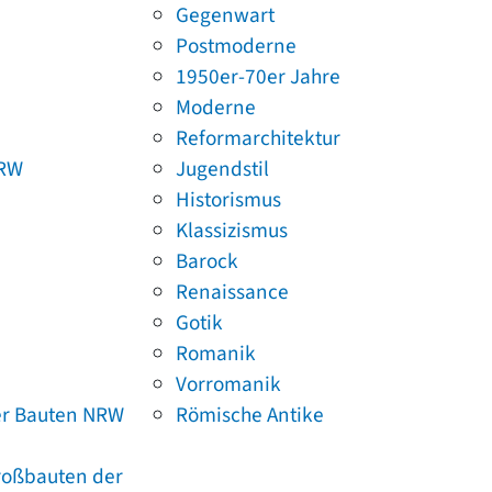
Gegenwart
Postmoderne
1950er-70er Jahre
Moderne
Reformarchitektur
NRW
Jugendstil
Historismus
Klassizismus
Barock
Renaissance
Gotik
Romanik
Vorromanik
er Bauten NRW
Römische Antike
Großbauten der