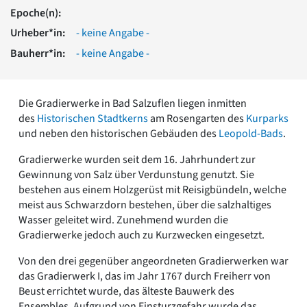
Romanik
Epoche(n):
Vorromanik
Urheber*in:
- keine Angabe -
Römische Antike
Bauherr*in:
- keine Angabe -
Über uns
Über baukunst-nrw
Fachbeirat
Die Gradierwerke in Bad Salzuflen liegen inmitten
Freunde & Förderer
des
Historischen Stadtkerns
am Rosengarten des
Kurparks
Kontakt
und neben den historischen Gebäuden des
Leopold-Bads
.
Impressum
Datenschutz
Gradierwerke wurden seit dem 16. Jahrhundert zur
Gewinnung von Salz über Verdunstung genutzt. Sie
Suchbegriff eingeben
bestehen aus einem Holzgerüst mit Reisigbündeln, welche
meist aus Schwarzdorn bestehen, über die salzhaltiges
Wasser geleitet wird. Zunehmend wurden die
Gradierwerke jedoch auch zu Kurzwecken eingesetzt.
Von den drei gegenüber angeordneten Gradierwerken war
das Gradierwerk I, das im Jahr 1767 durch Freiherr von
Beust errichtet wurde, das älteste Bauwerk des
Ensembles. Aufgrund von Einsturzgefahr wurde das