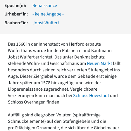
Romanik
Epoche(n):
Renaissance
Vorromanik
Urheber*in:
- keine Angabe -
Römische Antike
Bauherr*in:
Jobst Wulfert
Über uns
Über baukunst-nrw
Fachbeirat
Das 1560 in der Innenstadt von Herford erbaute
Freunde & Förderer
Wulferthaus wurde für den Ratsherrn und Kaufmann
Kontakt
Jobst Wulfert errichtet. Das unter Denkmalschutz
Impressum
stehende Wohn- und Geschäftshaus am
Neuen Markt
fällt
Datenschutz
besonders durch seinen reich verzierten Stufengiebel ins
Auge. Dieser Ziergiebel wurde dem Gebäude erst einige
Suchbegriff eingeben
Jahre später um 1578 hinzugefügt und wird der
Lipperenaissance zugerechnet. Vergleichbare
Verzierungen kann man auch bei
Schloss Hovestadt
und
Schloss Overhagen finden.
Auffällig sind die großen Voluten (spiralförmige
Schmuckelemente) auf den Stufengiebeln und die
großflächigen Ornamente, die sich über die Giebelmauer