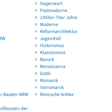
Gegenwart
Postmoderne
1950er-70er Jahre
Moderne
Reformarchitektur
NRW
Jugendstil
Historismus
Klassizismus
Barock
Renaissance
Gotik
Romanik
Vorromanik
er Bauten NRW
Römische Antike
Großbauten der