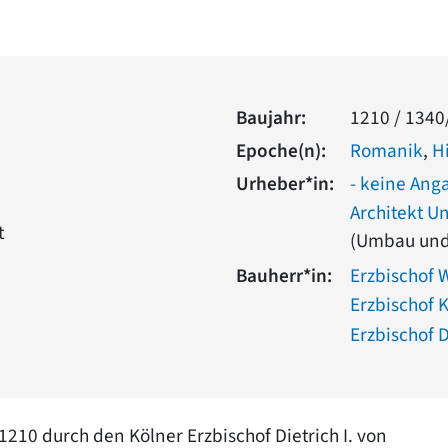
Baujahr:
1210 / 1340
Epoche(n):
Romanik
,
H
Urheber*in:
- keine Ang
Architekt Uni
t
(Umbau und
Bauherr*in:
Erzbischof 
Erzbischof 
Erzbischof 
210 durch den Kölner Erzbischof Dietrich I. von