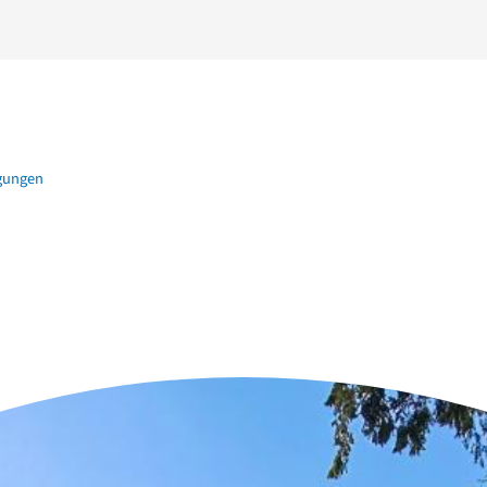
igungen
n der Nähe