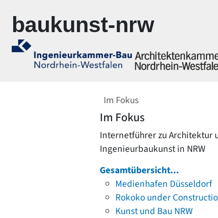
Zur Navigation springen
Zum Inhalt springen
baukunst-nrw
Im Fokus
Im Fokus
Internetführer zu Architektur
Ingenieurbaukunst in NRW
Gesamtübersicht...
Medienhafen Düsseldorf
Rokoko under Constructi
Kunst und Bau NRW