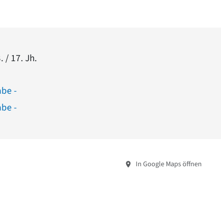
. / 17. Jh.
abe -
abe -
In Google Maps öffnen