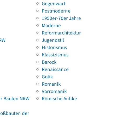
Gegenwart
Postmoderne
1950er-70er Jahre
Moderne
Reformarchitektur
NRW
Jugendstil
Historismus
Klassizismus
Barock
Renaissance
Gotik
Romanik
Vorromanik
er Bauten NRW
Römische Antike
Großbauten der