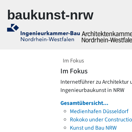
Zur Navigation springen
Zum Inhalt springen
baukunst-nrw
Im Fokus
Im Fokus
Internetführer zu Architektur
Ingenieurbaukunst in NRW
Gesamtübersicht...
Medienhafen Düsseldorf
Rokoko under Constructi
Kunst und Bau NRW