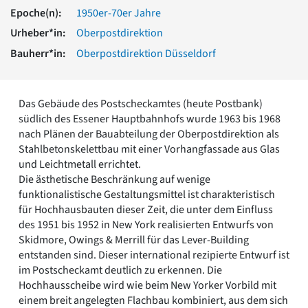
Romanik
Epoche(n):
1950er-70er Jahre
Vorromanik
Urheber*in:
Oberpostdirektion
Römische Antike
Bauherr*in:
Oberpostdirektion Düsseldorf
Über uns
Über baukunst-nrw
Fachbeirat
Das Gebäude des Postscheckamtes (heute Postbank)
Freunde & Förderer
südlich des Essener Hauptbahnhofs wurde 1963 bis 1968
Kontakt
nach Plänen der Bauabteilung der Oberpostdirektion als
Impressum
Stahlbetonskelettbau mit einer Vorhangfassade aus Glas
Datenschutz
und Leichtmetall errichtet.
Die ästhetische Beschränkung auf wenige
Suchbegriff eingeben
funktionalistische Gestaltungsmittel ist charakteristisch
für Hochhausbauten dieser Zeit, die unter dem Einfluss
des 1951 bis 1952 in New York realisierten Entwurfs von
Skidmore, Owings & Merrill für das Lever-Building
entstanden sind. Dieser international rezipierte Entwurf ist
im Postscheckamt deutlich zu erkennen. Die
Hochhausscheibe wird wie beim New Yorker Vorbild mit
einem breit angelegten Flachbau kombiniert, aus dem sich