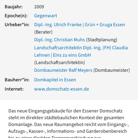
Romanik
Baujahr:
2009
Vorromanik
Epoche(n):
Gegenwart
Römische Antike
Urheber*in:
Dipl.-Ing. Ulrich Franke | Grün + Gruga Essen
Über uns
(Berater)
Über baukunst-nrw
Dipl.-Ing. Christian Muhs
(Stadtplanung)
Fachbeirat
Landschaftsarchitektin Dipl.-Ing. (FH) Claudia
Freunde & Förderer
Lehnen | Eins zu eins GmbH
Kontakt
(Landschaftsarchitektin)
Impressum
Dombaumeister Ralf Meyers
(Dombaumeister)
Datenschutz
Bauherr*in:
Domkapitel in Essen
Suchbegriff eingeben
Internet:
www.domschatz-essen.de
Das neue Eingangsgebäude für den Essener Domschatz
steht im direkten städtebaulichen Kontext der gesamten
Domanlage. Das neue Raumangebot reicht vom Eingangs-,
Aufzugs-, Kassen-, Informations- und Garderobenbereich