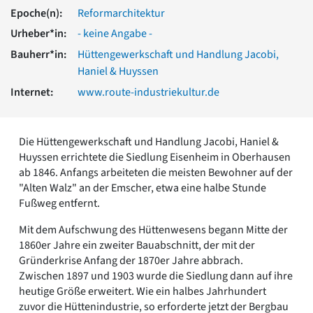
Romanik
Epoche(n):
Reformarchitektur
Vorromanik
Urheber*in:
- keine Angabe -
Römische Antike
Bauherr*in:
Hüttengewerkschaft und Handlung Jacobi,
Über uns
Haniel & Huyssen
Über baukunst-nrw
Internet:
www.route-industriekultur.de
Fachbeirat
Freunde & Förderer
Kontakt
Die Hüttengewerkschaft und Handlung Jacobi, Haniel &
Impressum
Huyssen errichtete die Siedlung Eisenheim in Oberhausen
Datenschutz
ab 1846. Anfangs arbeiteten die meisten Bewohner auf der
Suchbegriff eingeben
"Alten Walz" an der Emscher, etwa eine halbe Stunde
Fußweg entfernt.
Mit dem Aufschwung des Hüttenwesens begann Mitte der
1860er Jahre ein zweiter Bauabschnitt, der mit der
Gründerkrise Anfang der 1870er Jahre abbrach.
Zwischen 1897 und 1903 wurde die Siedlung dann auf ihre
heutige Größe erweitert. Wie ein halbes Jahrhundert
zuvor die Hüttenindustrie, so erforderte jetzt der Bergbau