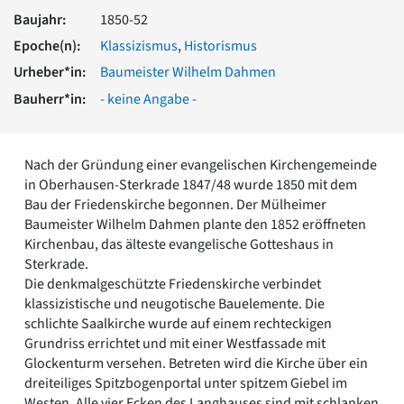
Romanik
Baujahr:
1850-52
Vorromanik
Epoche(n):
Klassizismus
,
Historismus
Römische Antike
Urheber*in:
Baumeister Wilhelm Dahmen
Über uns
Bauherr*in:
- keine Angabe -
Über baukunst-nrw
Fachbeirat
Freunde & Förderer
Nach der Gründung einer evangelischen Kirchengemeinde
Kontakt
in Oberhausen-Sterkrade 1847/48 wurde 1850 mit dem
Impressum
Bau der Friedenskirche begonnen. Der Mülheimer
Datenschutz
Baumeister Wilhelm Dahmen plante den 1852 eröffneten
Suchbegriff eingeben
Kirchenbau, das älteste evangelische Gotteshaus in
Sterkrade.
Die denkmalgeschützte Friedenskirche verbindet
klassizistische und neugotische Bauelemente. Die
schlichte Saalkirche wurde auf einem rechteckigen
Grundriss errichtet und mit einer Westfassade mit
Glockenturm versehen. Betreten wird die Kirche über ein
dreiteiliges Spitzbogenportal unter spitzem Giebel im
Westen. Alle vier Ecken des Langhauses sind mit schlanken