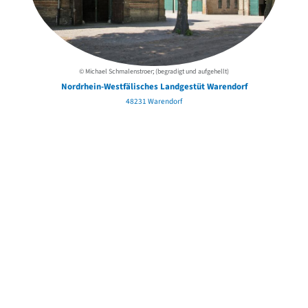
© Michael Schmalenstroer; (begradigt und aufgehellt)
Nordrhein-Westfälisches Landgestüt Warendorf
48231 Warendorf