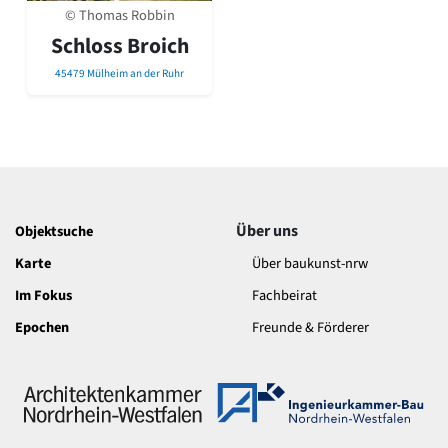
David Chipperfield
© Thomas Robbin
Harald Deilmann
Schloss Broich
Gottfried Böhm
Schneider von Esleben
45479 Mülheim an der Ruhr
Peter Behrens
Auszeichnung vorbildlicher Bauten NRW 2020
Big Beautiful Buildings (Großbauten der Nachkriegszeit)
Epochen
Gesamtübersicht...
Gegenwart
Über uns
Objektsuche
Postmoderne
Karte
Über baukunst-nrw
1950er-70er Jahre
Moderne
Im Fokus
Fachbeirat
Reformarchitektur
Epochen
Freunde & Förderer
Jugendstil
Historismus
Klassizismus
Barock
Renaissance
Gotik