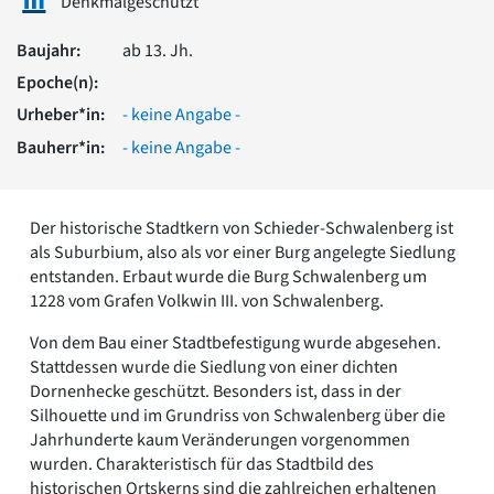
Denkmalgeschützt
Romanik
Vorromanik
Baujahr:
ab 13. Jh.
Römische Antike
Epoche(n):
Über uns
Urheber*in:
- keine Angabe -
Über baukunst-nrw
Bauherr*in:
- keine Angabe -
Fachbeirat
Freunde & Förderer
Kontakt
Der historische Stadtkern von Schieder-Schwalenberg ist
Impressum
als Suburbium, also als vor einer Burg angelegte Siedlung
Datenschutz
entstanden. Erbaut wurde die Burg Schwalenberg um
Suchbegriff eingeben
1228 vom Grafen Volkwin III. von Schwalenberg.
Von dem Bau einer Stadtbefestigung wurde abgesehen.
Stattdessen wurde die Siedlung von einer dichten
Dornenhecke geschützt. Besonders ist, dass in der
Silhouette und im Grundriss von Schwalenberg über die
Jahrhunderte kaum Veränderungen vorgenommen
wurden. Charakteristisch für das Stadtbild des
historischen Ortskerns sind die zahlreichen erhaltenen