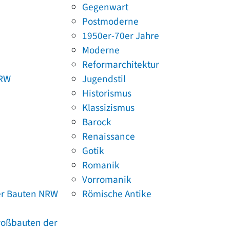
Gegenwart
Postmoderne
1950er-70er Jahre
Moderne
Reformarchitektur
NRW
Jugendstil
Historismus
Klassizismus
Barock
Renaissance
Gotik
Romanik
Vorromanik
er Bauten NRW
Römische Antike
Großbauten der