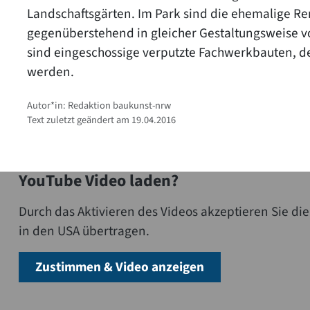
Landschaftsgärten. Im Park sind die ehemalige Rem
gegenüberstehend in gleicher Gestaltungsweise v
sind eingeschossige verputzte Fachwerkbauten, de
werden.
Autor*in: Redaktion baukunst-nrw
Text zuletzt geändert am 19.04.2016
YouTube Video laden?
Durch das Aktivieren des Videos akzeptieren Sie 
in den USA übertragen.
Zustimmen & Video anzeigen