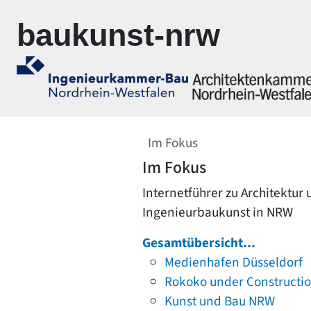
Zur Navigation springen
Zum Inhalt springen
baukunst-nrw
Im Fokus
Im Fokus
Internetführer zu Architektur
Ingenieurbaukunst in NRW
Gesamtübersicht...
Medienhafen Düsseldorf
Rokoko under Constructi
Kunst und Bau NRW