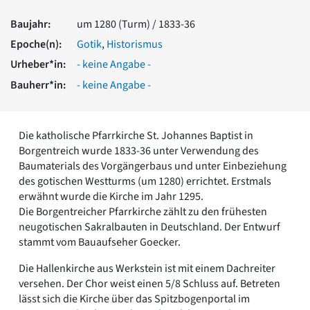
Romanik
Baujahr:
um 1280 (Turm) / 1833-36
Vorromanik
Römische Antike
Epoche(n):
Gotik
,
Historismus
Über uns
Urheber*in:
- keine Angabe -
Über baukunst-nrw
Bauherr*in:
- keine Angabe -
Fachbeirat
Freunde & Förderer
Kontakt
Die katholische Pfarrkirche St. Johannes Baptist in
Impressum
Borgentreich wurde 1833-36 unter Verwendung des
Datenschutz
Baumaterials des Vorgängerbaus und unter Einbeziehung
des gotischen Westturms (um 1280) errichtet. Erstmals
Suchbegriff eingeben
erwähnt wurde die Kirche im Jahr 1295.
Die Borgentreicher Pfarrkirche zählt zu den frühesten
neugotischen Sakralbauten in Deutschland. Der Entwurf
stammt vom Bauaufseher Goecker.
Die Hallenkirche aus Werkstein ist mit einem Dachreiter
versehen. Der Chor weist einen 5/8 Schluss auf. Betreten
lässt sich die Kirche über das Spitzbogenportal im