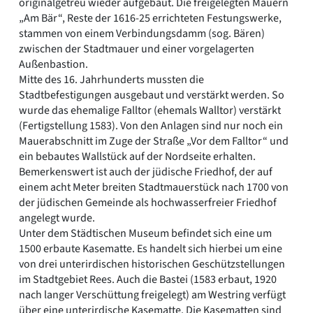
originalgetreu wieder aufgebaut. Die freigelegten Mauern
„Am Bär“, Reste der 1616-25 errichteten Festungswerke,
stammen von einem Verbindungsdamm (sog. Bären)
zwischen der Stadtmauer und einer vorgelagerten
Außenbastion.
Mitte des 16. Jahrhunderts mussten die
Stadtbefestigungen ausgebaut und verstärkt werden. So
wurde das ehemalige Falltor (ehemals Walltor) verstärkt
(Fertigstellung 1583). Von den Anlagen sind nur noch ein
Mauerabschnitt im Zuge der Straße „Vor dem Falltor“ und
ein bebautes Wallstück auf der Nordseite erhalten.
Bemerkenswert ist auch der jüdische Friedhof, der auf
einem acht Meter breiten Stadtmauerstück nach 1700 von
der jüdischen Gemeinde als hochwasserfreier Friedhof
angelegt wurde.
Unter dem Städtischen Museum befindet sich eine um
1500 erbaute Kasematte. Es handelt sich hierbei um eine
von drei unterirdischen historischen Geschützstellungen
im Stadtgebiet Rees. Auch die Bastei (1583 erbaut, 1920
nach langer Verschüttung freigelegt) am Westring verfügt
über eine unterirdische Kasematte. Die Kasematten sind