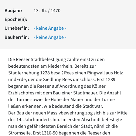
Romanik
Baujahr:
13. Jh. / 1470
Vorromanik
Römische Antike
Epoche(n):
Über uns
Urheber*in:
- keine Angabe -
Über baukunst-nrw
Bauherr*in:
- keine Angabe -
Fachbeirat
Freunde & Förderer
Kontakt
Die Reeser Stadtbefestigung zählte einst zu den
Impressum
bedeutendsten am Niederrhein. Bereits zur
Datenschutz
Stadterhebung 1228 besaß Rees einen Ringwall aus Holz
undErde, der die Siedlung Rees umschloss. Erst 1289
Suchbegriff eingeben
begannen die Reeser auf Anordnung des Kölner
Erzbischofes mit dem Bau einer Stadtmauer. Die Anzahl
der Türme sowie die Höhe der Mauer und der Türme
ließen erkennen, wie bedeutend die Stadt war.
Der Bau der neuen Massivbewehrung zog sich bis zur Mitte
des 14. Jahrhunderts hin. Im ersten Abschnitt befestigte
man den gefährdetsten Bereich der Stadt, nämlich die
Stromseite. Erst 1310-50 begannen die Reeser den