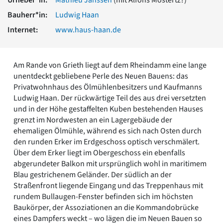
Romanik
Bauherr*in:
Ludwig Haan
Vorromanik
Römische Antike
Internet:
www.haus-haan.de
Über uns
Über baukunst-nrw
Am Rande von Grieth liegt auf dem Rheindamm eine lange
Fachbeirat
unentdeckt gebliebene Perle des Neuen Bauens: das
Freunde & Förderer
Privatwohnhaus des Ölmühlenbesitzers und Kaufmanns
Kontakt
Ludwig Haan. Der rückwärtige Teil des aus drei versetzten
Impressum
und in der Höhe gestaffelten Kuben bestehenden Hauses
Datenschutz
grenzt im Nordwesten an ein Lagergebäude der
ehemaligen Ölmühle, während es sich nach Osten durch
Suchbegriff eingeben
den runden Erker im Erdgeschoss optisch verschmälert.
Über dem Erker liegt im Obergeschoss ein ebenfalls
abgerundeter Balkon mit ursprünglich wohl in maritimem
Blau gestrichenem Geländer. Der südlich an der
Straßenfront liegende Eingang und das Treppenhaus mit
rundem Bullaugen-Fenster befinden sich im höchsten
Baukörper, der Assoziationen an die Kommandobrücke
eines Dampfers weckt – wo lägen die im Neuen Bauen so