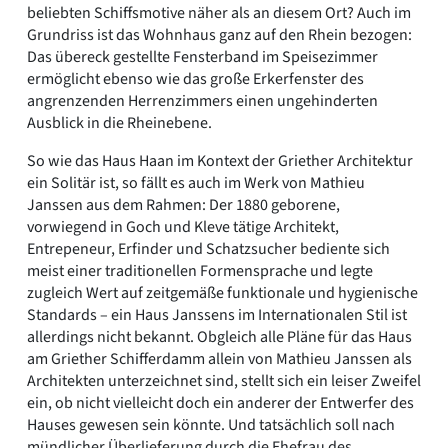
beliebten Schiffsmotive näher als an diesem Ort? Auch im
Grundriss ist das Wohnhaus ganz auf den Rhein bezogen:
Das übereck gestellte Fensterband im Speisezimmer
ermöglicht ebenso wie das große Erkerfenster des
angrenzenden Herrenzimmers einen ungehinderten
Ausblick in die Rheinebene.
So wie das Haus Haan im Kontext der Griether Architektur
ein Solitär ist, so fällt es auch im Werk von Mathieu
Janssen aus dem Rahmen: Der 1880 geborene,
vorwiegend in Goch und Kleve tätige Architekt,
Entrepeneur, Erfinder und Schatzsucher bediente sich
meist einer traditionellen Formensprache und legte
zugleich Wert auf zeitgemäße funktionale und hygienische
Standards – ein Haus Janssens im Internationalen Stil ist
allerdings nicht bekannt. Obgleich alle Pläne für das Haus
am Griether Schifferdamm allein von Mathieu Janssen als
Architekten unterzeichnet sind, stellt sich ein leiser Zweifel
ein, ob nicht vielleicht doch ein anderer der Entwerfer des
Hauses gewesen sein könnte. Und tatsächlich soll nach
mündlicher Überlieferung durch die Ehefrau des