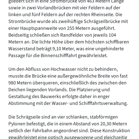
gliedert sich in eine Strombrücke von 463 Metern Länge
sowie in zwei Vorlandbrücken mit vier Feldern auf der
linken und fünf Feldern auf der rechten Rheinseite. Die
Strombrücke wurde als zweihüftige Schrägseilbrücke mit
einer Hauptspannweite von 255 Metern ausgeführt.
Beidseitig schließen sich Randfelder von jeweils 104
Metern an. Die lichte Höhe über dem höchsten schiffbaren
Wasserstand beträgt 9,10 Meter, was eine ungehinderte
Passage für die Binnenschifffahrt gewährleistet.
Um den Abfluss von Hochwasser nicht zu behindern,
musste die Brücke eine außergewöhnliche Breite von fast
980 Metern überqueren, einschließlich des zwischen den
Deichen liegenden Vorlands. Die Platzierung und
Gestaltung des Bauwerks erfolgte daher in enger
Abstimmung mit der Wasser- und Schifffahrtsverwaltung.
Die Schrägseile sind an vier schlanken, stabförmigen
Pylonen befestigt, die in einem Abstand von 20,30 Metern
seitlich der Fahrbahn angeordnet sind. Diese Konstruktion
gewährleistet eine optisch ausgewogene und gleichzeitig