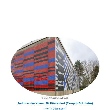
Weitere Objekte
der Urheber*innen
© SILVIA M. WOLF, LVR-ADR
Audimax der ehem. FH Düsseldorf (Campus Golzheim)
40474 Düsseldorf