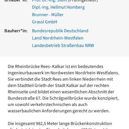
Romanik
Dipl.-Ing. Hellmut Homberg
Vorromanik
Brunner - Müller
Römische Antike
Grassl GmbH
Über uns
Bauherr*in:
Bundesrepublik Deutschland
Über baukunst-nrw
Land Nordrhein-Westfalen
Fachbeirat
Landesbetrieb Straßenbau NRW
Freunde & Förderer
Kontakt
Impressum
Datenschutz
Die Rheinbrücke Rees–Kalkar ist ein bedeutendes
Ingenieurbauwerk im Nordwesten Nordrhein-Westfalens.
Suchbegriff eingeben
Sie verbindet die Stadt Rees am linken Niederrhein mit
dem Stadtteil Grieth der Stadt Kalkar auf der rechten
Rheinseite und bildet einen wesentlichen Abschnitt der
Bundesstraße 67. Die Schrägseilbrücke wurde konzipiert,
um sowohl verkehrstechnischen als auch
wasserbaulichen Anforderungen gerecht zu werden.
Die insgesamt 982,5 Meter lange Brückenkonstruktion