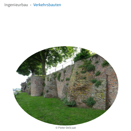
Ingenieurbau
›
Verkehrsbauten
Weitere Objekte
in der Nähe
© Pieter Delicaat