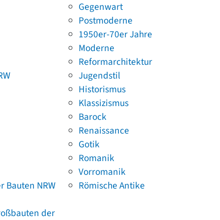
Gegenwart
Postmoderne
1950er-70er Jahre
Moderne
Reformarchitektur
NRW
Jugendstil
Historismus
Klassizismus
Barock
Renaissance
Gotik
Romanik
Vorromanik
er Bauten NRW
Römische Antike
Großbauten der