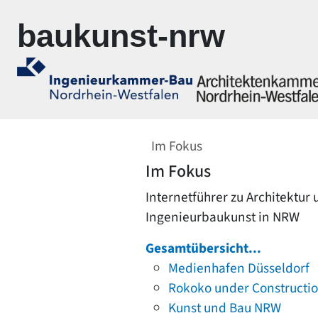
Zur Navigation springen
Zum Inhalt springen
baukunst-nrw
Im Fokus
Im Fokus
Internetführer zu Architektur
Ingenieurbaukunst in NRW
Gesamtübersicht...
Medienhafen Düsseldorf
Rokoko under Constructi
Kunst und Bau NRW