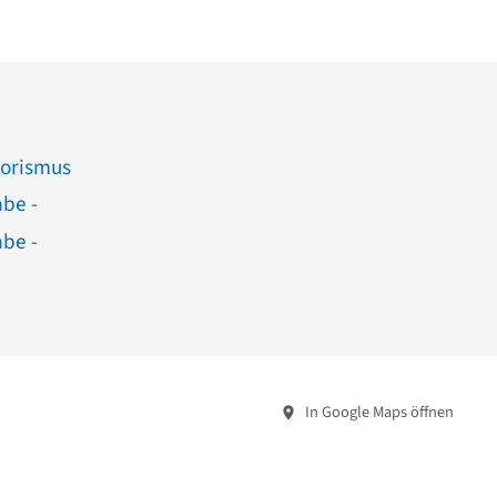
torismus
abe -
abe -
In Google Maps öffnen