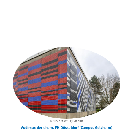
Weitere Objekte
der Urheber*innen
© SILVIA M. WOLF, LVR-ADR
Audimax der ehem. FH Düsseldorf (Campus Golzheim)