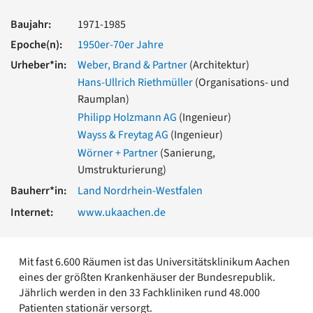
Romanik
Baujahr:
1971-1985
Vorromanik
Römische Antike
Epoche(n):
1950er-70er Jahre
Über uns
Urheber*in:
Weber, Brand & Partner
(Architektur)
Hans-Ullrich Riethmüller
(Organisations- und
Über baukunst-nrw
Fachbeirat
Raumplan)
Freunde & Förderer
Philipp Holzmann AG
(Ingenieur)
Kontakt
Wayss & Freytag AG
(Ingenieur)
Impressum
Wörner + Partner
(Sanierung,
Datenschutz
Umstrukturierung)
Suchbegriff eingeben
Bauherr*in:
Land Nordrhein-Westfalen
Internet:
www.ukaachen.de
Mit fast 6.600 Räumen ist das Universitätsklinikum Aachen
eines der größten Krankenhäuser der Bundesrepublik.
Jährlich werden in den 33 Fachkliniken rund 48.000
Patienten stationär versorgt.