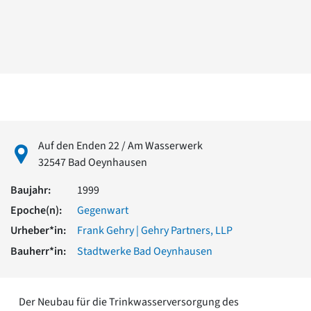
David Chipperfield
Harald Deilmann
Gottfried Böhm
Schneider von Esleben
Peter Behrens
Auszeichnung vorbildlicher Bauten NRW 2020
Big Beautiful Buildings (Großbauten der Nachkriegszeit)
Epochen
Gesamtübersicht...
Auf den Enden 22 / Am Wasserwerk
Gegenwart
32547 Bad Oeynhausen
Postmoderne
1950er-70er Jahre
Baujahr:
1999
Moderne
Epoche(n):
Gegenwart
Reformarchitektur
Urheber*in:
Frank Gehry | Gehry Partners, LLP
Jugendstil
Historismus
Bauherr*in:
Stadtwerke Bad Oeynhausen
Klassizismus
Barock
Renaissance
Der Neubau für die Trinkwasserversorgung des
Gotik