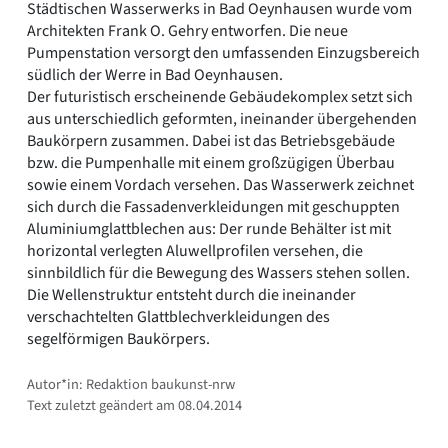
Städtischen Wasserwerks in Bad Oeynhausen wurde vom
Romanik
Architekten Frank O. Gehry entworfen. Die neue
Vorromanik
Pumpenstation versorgt den umfassenden Einzugsbereich
Römische Antike
südlich der Werre in Bad Oeynhausen.
Über uns
Der futuristisch erscheinende Gebäudekomplex setzt sich
aus unterschiedlich geformten, ineinander übergehenden
Über baukunst-nrw
Baukörpern zusammen. Dabei ist das Betriebsgebäude
Fachbeirat
bzw. die Pumpenhalle mit einem großzügigen Überbau
Freunde & Förderer
sowie einem Vordach versehen. Das Wasserwerk zeichnet
Kontakt
sich durch die Fassadenverkleidungen mit geschuppten
Impressum
Aluminiumglattblechen aus: Der runde Behälter ist mit
Datenschutz
horizontal verlegten Aluwellprofilen versehen, die
Suchbegriff eingeben
sinnbildlich für die Bewegung des Wassers stehen sollen.
Die Wellenstruktur entsteht durch die ineinander
verschachtelten Glattblechverkleidungen des
segelförmigen Baukörpers.
Autor*in: Redaktion baukunst-nrw
Text zuletzt geändert am 08.04.2014