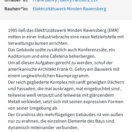
Romanik
Bauherr*in:
Elektrizitätswerk Minden Ravensberg
Vorromanik
Römische Antike
Über uns
1995 ließ das Elektriziätswerk Minden Ravensberg (EMR)
Über baukunst-nrw
mitten in einer Industriebrache eine neue Netzleitstelle mit
Fachbeirat
Verwaltungsräumen errichten.
Freunde & Förderer
Das Gebäude sollte zusätzlich auch Konferenzsäle, ein
Kontakt
Auditorium und eine Cafeteria beherbergen.
Impressum
Um all diesen Aufgaben gerecht zu werden, schuf der
Datenschutz
amerikanische Architekt Frank O. Gehry ein Bauwerk mit
einem ungewöhnlichen Raumprogramm.
Suchbegriff eingeben
Der reich gegliederte Komplex mit sanft geneigten Dächern
und Fassaden, die mal auskragen, mal eingebuchtet sind ,
teilweise weiß verputzt und teilweise mit glänzendem
Metall verkleidet, setzt sich mit seinen expressiven Formen
von seiner Umgebung ab.
Der Grundriss des mehrflügeligen Gebäudes ist von außen
nur zu erahnen, die einzelnen Elemente des Baus sind
dynamisch miteinander verbunden.