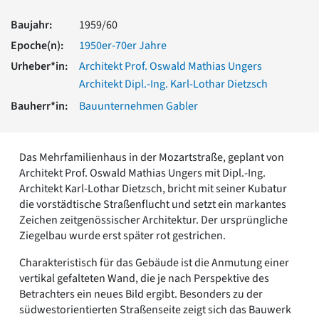
Romanik
Baujahr:
1959/60
Vorromanik
Römische Antike
Epoche(n):
1950er-70er Jahre
Über uns
Urheber*in:
Architekt Prof. Oswald Mathias Ungers
Architekt Dipl.-Ing. Karl-Lothar Dietzsch
Über baukunst-nrw
Fachbeirat
Bauherr*in:
Bauunternehmen Gabler
Freunde & Förderer
Kontakt
Impressum
Das Mehrfamilienhaus in der Mozartstraße, geplant von
Datenschutz
Architekt Prof. Oswald Mathias Ungers mit Dipl.-Ing.
Suchbegriff eingeben
Architekt Karl-Lothar Dietzsch, bricht mit seiner Kubatur
die vorstädtische Straßenflucht und setzt ein markantes
Zeichen zeitgenössischer Architektur. Der ursprüngliche
Ziegelbau wurde erst später rot gestrichen.
Charakteristisch für das Gebäude ist die Anmutung einer
vertikal gefalteten Wand, die je nach Perspektive des
Betrachters ein neues Bild ergibt. Besonders zu der
südwestorientierten Straßenseite zeigt sich das Bauwerk