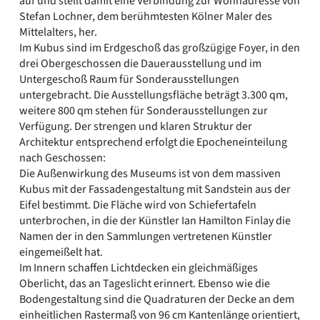
auf und stellt damit eine Verbindung zur Wohnadresse von
Stefan Lochner, dem berühmtesten Kölner Maler des
Mittelalters, her.
Im Kubus sind im Erdgeschoß das großzügige Foyer, in den
drei Obergeschossen die Dauerausstellung und im
Untergeschoß Raum für Sonderausstellungen
untergebracht. Die Ausstellungsfläche beträgt 3.300 qm,
weitere 800 qm stehen für Sonderausstellungen zur
Verfügung. Der strengen und klaren Struktur der
Architektur entsprechend erfolgt die Epocheneinteilung
nach Geschossen:
Die Außenwirkung des Museums ist von dem massiven
Kubus mit der Fassadengestaltung mit Sandstein aus der
Eifel bestimmt. Die Fläche wird von Schiefertafeln
unterbrochen, in die der Künstler Ian Hamilton Finlay die
Namen der in den Sammlungen vertretenen Künstler
eingemeißelt hat.
Im Innern schaffen Lichtdecken ein gleichmäßiges
Oberlicht, das an Tageslicht erinnert. Ebenso wie die
Bodengestaltung sind die Quadraturen der Decke an dem
einheitlichen Rastermaß von 96 cm Kantenlänge orientiert,