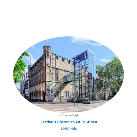
Weitere Objekte
in der Nähe
© Thomas Vogt
Festhaus Gürzenich Alt St. Alban
50667 Köln