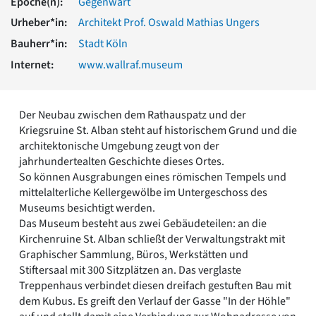
Epoche(n):
Gegenwart
Romanik
Urheber*in:
Architekt Prof. Oswald Mathias Ungers
Vorromanik
Römische Antike
Bauherr*in:
Stadt Köln
Über uns
Internet:
www.wallraf.museum
Über baukunst-nrw
Fachbeirat
Der Neubau zwischen dem Rathauspatz und der
Freunde & Förderer
Kriegsruine St. Alban steht auf historischem Grund und die
Kontakt
architektonische Umgebung zeugt von der
Impressum
jahrhundertealten Geschichte dieses Ortes.
Datenschutz
So können Ausgrabungen eines römischen Tempels und
Suchbegriff eingeben
mittelalterliche Kellergewölbe im Untergeschoss des
Museums besichtigt werden.
Das Museum besteht aus zwei Gebäudeteilen: an die
Kirchenruine St. Alban schließt der Verwaltungstrakt mit
Graphischer Sammlung, Büros, Werkstätten und
Stiftersaal mit 300 Sitzplätzen an. Das verglaste
Treppenhaus verbindet diesen dreifach gestuften Bau mit
dem Kubus. Es greift den Verlauf der Gasse "In der Höhle"