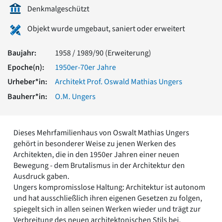
Romanik
Denkmalgeschützt
Vorromanik
Objekt wurde umgebaut, saniert oder erweitert
Römische Antike
Über uns
Baujahr:
1958 / 1989/90 (Erweiterung)
Über baukunst-nrw
Epoche(n):
1950er-70er Jahre
Fachbeirat
Freunde & Förderer
Urheber*in:
Architekt Prof. Oswald Mathias Ungers
Kontakt
Bauherr*in:
O.M. Ungers
Impressum
Datenschutz
Suchbegriff eingeben
Dieses Mehrfamilienhaus von Oswalt Mathias Ungers
gehört in besonderer Weise zu jenen Werken des
Architekten, die in den 1950er Jahren einer neuen
Bewegung - dem Brutalismus in der Architektur den
Ausdruck gaben.
Ungers kompromisslose Haltung: Architektur ist autonom
und hat ausschließlich ihren eigenen Gesetzen zu folgen,
spiegelt sich in allen seinen Werken wieder und trägt zur
Verbreitung des neuen architektonischen Stils bei.