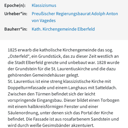
Romanik
Epoche(n):
Klassizismus
Vorromanik
Urheber*in:
Preußischer Regierungsbaurat Adolph Anton
Römische Antike
von Vagedes
Über uns
Bauherr*in:
Kath. Kirchengemeinde Elberfeld
Über baukunst-nrw
Fachbeirat
Freunde & Förderer
1825 erwarb die katholische Kirchengemeinde das sog.
Kontakt
„Osterfeld“, ein Grundstück, das zu dieser Zeit westlich an
Impressum
die Stadt Elberfeld grenzte und unbebaut war. 1828 wurde
Datenschutz
der Grundstein für die St. Laurentiuskirche und die dazu
gehörenden Gemeindehäuser gelegt.
Suchbegriff eingeben
St. Laurentius ist eine streng klassizistische Kirche mit
Doppelturmfassade und einem Langhaus mit Satteldach.
Zwischen den Türmen befindet sich der leicht
vorspringende Eingangsbau. Dieser bildet einen Torbogen
mit einem halbkreisförmigen Fenster und einer
Säulenordnung, unter denen sich das Portal der Kirche
befindet. Die Fassade ist aus rosafarbenem Sandstein und
wird durch weiße Gesimsbänder akzentuiert.