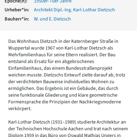
Epoche(n):
1950er-70er Jahre
Romanik
Urheber*in:
Architekt Dipl.-Ing. Karl-Lothar Dietzsch
Vorromanik
Römische Antike
Bauherr*in:
W. und E. Dietzsch
Über uns
Über baukunst-nrw
Das Wohnhaus Dietzsch in der Katernberger Straße in
Fachbeirat
Wuppertal wurde 1967 von Karl-Lothar Dietzsch als
Freunde & Förderer
Mehrfamilienhaus für seine Eltern realisiert. Der Bau
Kontakt
entstand als Ersatz für ein abgebrochenes
Impressum
Einfamilienhaus, das einem Bundesstraßenprojekt
Datenschutz
weichen musste. Dietzschs Entwurf zielte darauf ab, trotz
Suchbegriff eingeben
der verdichteten Bauweise individuelles Wohnen zu
ermöglichen. Das Ergebnis ist ein Gebäude, das durch
seine funktionale Gliederung und klare geometrische
Formensprache die Prinzipien der Nachkriegsmoderne
verkörpert.
Karl-Lothar Dietzsch (1931–1989) studierte Architektur an
der Technischen Hochschule Aachen und trat nach seinem
Diplom 1959 in das Büro von Oswald Mathias Ungers in