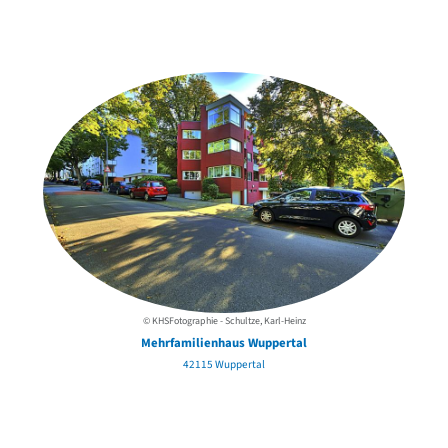
Weitere Objekte
der Urheber*innen
© KHSFotographie - Schultze, Karl-Heinz
Mehrfamilienhaus Wuppertal
42115 Wuppertal