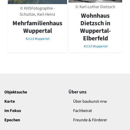
David Chipperfield
© Karl-Lothar Dietzsch
© KHSFotographie -
Harald Deilmann
Schultze, Karl-Heinz
Wohnhaus
Gottfried Böhm
Schneider von Esleben
Mehrfamilienhaus
Dietzsch in
Peter Behrens
Wuppertal
Wuppertal-
Auszeichnung vorbildlicher Bauten NRW 2020
Elberfeld
42115 Wuppertal
Big Beautiful Buildings (Großbauten der Nachkriegszeit)
42115 Wuppertal
Epochen
Gesamtübersicht...
Gegenwart
Postmoderne
1950er-70er Jahre
Moderne
Reformarchitektur
Über uns
Objektsuche
Jugendstil
Karte
Über baukunst-nrw
Historismus
Klassizismus
Im Fokus
Fachbeirat
Barock
Epochen
Freunde & Förderer
Renaissance
Gotik