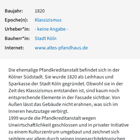
Romanik
Baujahr:
1820
Vorromanik
Römische Antike
Epoche(n):
Klassizismus
Über uns
Urheber*in:
- keine Angabe -
Über baukunst-nrw
Bauherr*in:
Stadt Köln
Fachbeirat
Internet:
www.altes-pfandhaus.de
Freunde & Förderer
Kontakt
Impressum
Die ehemalige Pfandkreditanstalt befindet sich in der
Datenschutz
Kölner Südstadt. Sie wurde 1820 als Leihhaus und
Suchbegriff eingeben
Sparkasse der Stadt Köln gegründet. Obwohl sie in der
Zeit des Klassizismus entstanden ist, sind kaum noch
entsprechende Elemente in der Fassade sichtbar. Von
Außen lässt das Gebäude nicht erahnen, was sich im
Inneren heutzutage verbirgt.
1999 wurde die Pfandkreditanstalt wegen
Unwirtschaftlichkeit geschlossen und in privater Initiative
zu einem Kulturzentrum umgebaut und zeichnet sich
seitdem vor allem durch seinen innenarchitektonischen