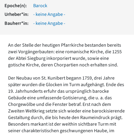
Romanik
Epoche(n):
Barock
Vorromanik
Urheber*in:
- keine Angabe -
Römische Antike
Bauherr*in:
- keine Angabe -
Über uns
Über baukunst-nrw
Fachbeirat
An der Stelle der heutigen Pfarrkirche bestanden bereits
Freunde & Förderer
zwei Vorgängerbauten: eine romanische Kirche, die 1255
Kontakt
der Abtei Siegburg inkorporiert wurde, sowie eine
Impressum
gotische Kirche, deren Chorpartien noch erhalten sind.
Datenschutz
Der Neubau von St. Kunibert begann 1759, drei Jahre
Suchbegriff eingeben
später wurden die Glocken im Turm aufgehängt. Ende des
19. Jahrhunderts erfuhr das ursprünglich barocke
Gebäude eine umfassende Gotisierung, die u. a. das
Chorgewölbe und die Fenster betraf. Erst nach dem
Zweiten Weltkrieg setzte sich wieder eine barockisierende
Gestaltung durch, die bis heute den Raumeindruck prägt.
Besonders markant ist der weithin sichtbare Turm mit
seiner charakteristischen geschwungenen Haube, im