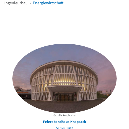
Ingenieurbau
›
Energiewirtschaft
Weitere Objekte
in der Nähe
© Julia Reschucha
Feierabendhaus Knapsack
50354 Hürth