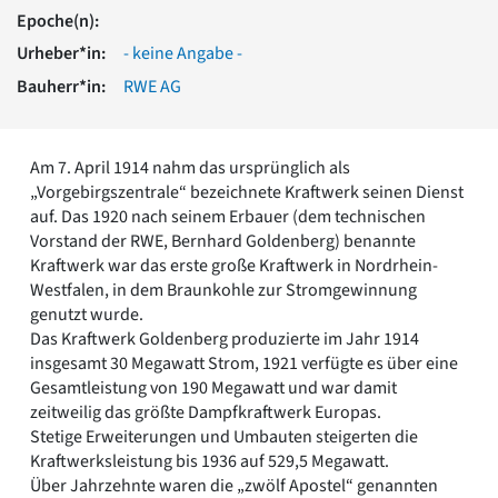
Romanik
Epoche(n):
Vorromanik
Urheber*in:
- keine Angabe -
Römische Antike
Bauherr*in:
RWE AG
Über uns
Über baukunst-nrw
Fachbeirat
Am 7. April 1914 nahm das ursprünglich als
Freunde & Förderer
„Vorgebirgszentrale“ bezeichnete Kraftwerk seinen Dienst
Kontakt
auf. Das 1920 nach seinem Erbauer (dem technischen
Impressum
Vorstand der RWE, Bernhard Goldenberg) benannte
Datenschutz
Kraftwerk war das erste große Kraftwerk in Nordrhein-
Westfalen, in dem Braunkohle zur Stromgewinnung
Suchbegriff eingeben
genutzt wurde.
Das Kraftwerk Goldenberg produzierte im Jahr 1914
insgesamt 30 Megawatt Strom, 1921 verfügte es über eine
Gesamtleistung von 190 Megawatt und war damit
zeitweilig das größte Dampfkraftwerk Europas.
Stetige Erweiterungen und Umbauten steigerten die
Kraftwerksleistung bis 1936 auf 529,5 Megawatt.
Über Jahrzehnte waren die „zwölf Apostel“ genannten