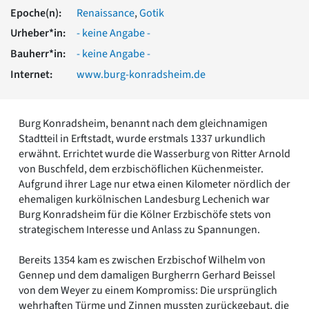
Romanik
Epoche(n):
Renaissance
,
Gotik
Vorromanik
Urheber*in:
- keine Angabe -
Römische Antike
Bauherr*in:
- keine Angabe -
Über uns
Internet:
www.burg-konradsheim.de
Über baukunst-nrw
Fachbeirat
Freunde & Förderer
Burg Konradsheim, benannt nach dem gleichnamigen
Kontakt
Stadtteil in Erftstadt, wurde erstmals 1337 urkundlich
Impressum
erwähnt. Errichtet wurde die Wasserburg von Ritter Arnold
Datenschutz
von Buschfeld, dem erzbischöflichen Küchenmeister.
Suchbegriff eingeben
Aufgrund ihrer Lage nur etwa einen Kilometer nördlich der
ehemaligen kurkölnischen Landesburg Lechenich war
Burg Konradsheim für die Kölner Erzbischöfe stets von
strategischem Interesse und Anlass zu Spannungen.
Bereits 1354 kam es zwischen Erzbischof Wilhelm von
Gennep und dem damaligen Burgherrn Gerhard Beissel
von dem Weyer zu einem Kompromiss: Die ursprünglich
wehrhaften Türme und Zinnen mussten zurückgebaut, die