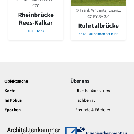
David Chipperfield
CC0
Harald Deilmann
© Frank Vincentz, Lizenz:
Rheinbrücke
Gottfried Böhm
CC BY-SA 3.0
Rees-Kalkar
Schneider von Esleben
Ruhrtalbrücke
Peter Behrens
46459 Rees
45481 Mülheim an der Ruhr
Auszeichnung vorbildlicher Bauten NRW 2020
Big Beautiful Buildings (Großbauten der Nachkriegszeit)
Epochen
Gesamtübersicht...
Gegenwart
Postmoderne
1950er-70er Jahre
Über uns
Objektsuche
Moderne
Karte
Über baukunst-nrw
Reformarchitektur
Jugendstil
Im Fokus
Fachbeirat
Historismus
Epochen
Freunde & Förderer
Klassizismus
Barock
Renaissance
Gotik