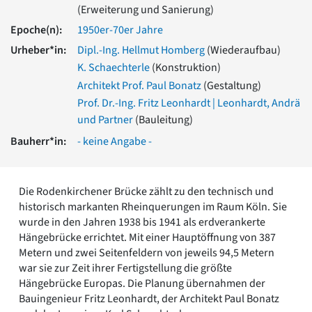
(Erweiterung und Sanierung)
Romanik
Vorromanik
Epoche(n):
1950er-70er Jahre
Römische Antike
Urheber*in:
Dipl.-Ing. Hellmut Homberg
(Wiederaufbau)
Über uns
K. Schaechterle
(Konstruktion)
Über baukunst-nrw
Architekt Prof. Paul Bonatz
(Gestaltung)
Fachbeirat
Prof. Dr.-Ing. Fritz Leonhardt | Leonhardt, Andrä
Freunde & Förderer
und Partner
(Bauleitung)
Kontakt
Bauherr*in:
- keine Angabe -
Impressum
Datenschutz
Suchbegriff eingeben
Die Rodenkirchener Brücke zählt zu den technisch und
historisch markanten Rheinquerungen im Raum Köln. Sie
wurde in den Jahren 1938 bis 1941 als erdverankerte
Hängebrücke errichtet. Mit einer Hauptöffnung von 387
Metern und zwei Seitenfeldern von jeweils 94,5 Metern
war sie zur Zeit ihrer Fertigstellung die größte
Hängebrücke Europas. Die Planung übernahmen der
Bauingenieur Fritz Leonhardt, der Architekt Paul Bonatz