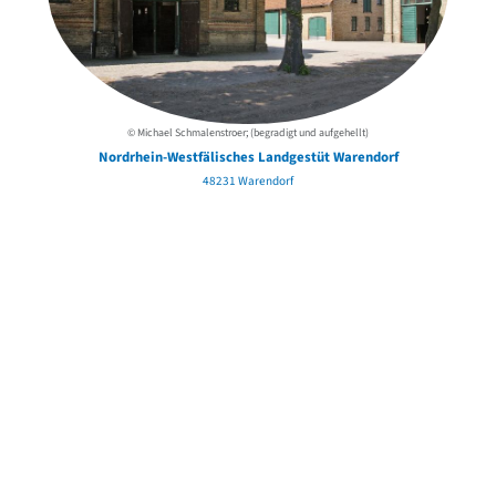
© Michael Schmalenstroer; (begradigt und aufgehellt)
Nordrhein-Westfälisches Landgestüt Warendorf
48231 Warendorf