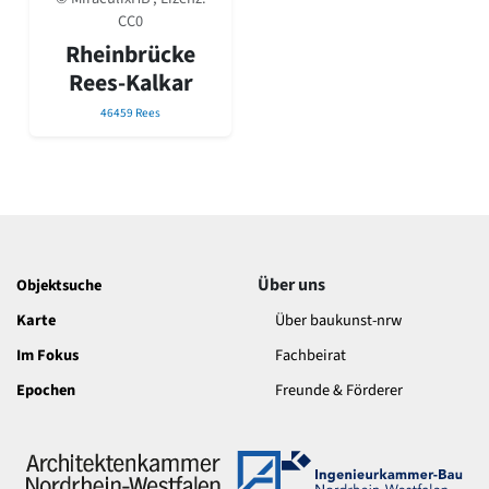
David Chipperfield
CC0
Harald Deilmann
Rheinbrücke
Gottfried Böhm
Rees-Kalkar
Schneider von Esleben
Peter Behrens
46459 Rees
Auszeichnung vorbildlicher Bauten NRW 2020
Big Beautiful Buildings (Großbauten der Nachkriegszeit)
Epochen
Gesamtübersicht...
Gegenwart
Postmoderne
Über uns
Objektsuche
1950er-70er Jahre
Moderne
Karte
Über baukunst-nrw
Reformarchitektur
Im Fokus
Fachbeirat
Jugendstil
Historismus
Epochen
Freunde & Förderer
Klassizismus
Barock
Renaissance
Gotik