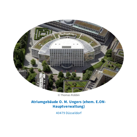
Weitere Objekte
in der Nähe
© Thomas Robbin
Atriumgebäude O. M. Ungers (ehem. E.ON-
Hauptverwaltung)
40479 Düsseldorf