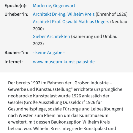
Romanik
Epoche(n):
Moderne
,
Gegenwart
Vorromanik
Urheber*in:
Architekt Dr.-Ing. Wilhelm Kreis
(Ehrenhof 1926)
Römische Antike
Architekt Prof. Oswald Mathias Ungers
(Neubau
Über uns
2000)
Über baukunst-nrw
Sieber Architekten
(Sanierung und Umbau
Fachbeirat
2023)
Freunde & Förderer
Bauherr*in:
- keine Angabe -
Kontakt
Internet:
www.museum-kunst-palast.de
Impressum
Datenschutz
Suchbegriff eingeben
Der bereits 1902 im Rahmen der „Großen Industrie –
Gewerbe und Kunstausstellung“ errichtete ursprüngliche
neobarocke Kunstpalast wurde 1926 anlässlich der
Gesolei (Große Ausstellung Düsseldorf 1926 für
Gesundheitspflege, soziale Fürsorge und Leibesübungen)
nach Westen zum Rhein hin um das Kunstmuseum
erweitert, mit dessen Baukonzeption Wilhelm Kreis
betraut war. Wilhelm Kreis integrierte Kunstpalast und