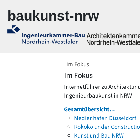
Zur Navigation springen
Zum Inhalt springen
baukunst-nrw
Im Fokus
Im Fokus
Internetführer zu Architektur
Ingenieurbaukunst in NRW
Gesamtübersicht...
Medienhafen Düsseldorf
Rokoko under Constructi
Kunst und Bau NRW