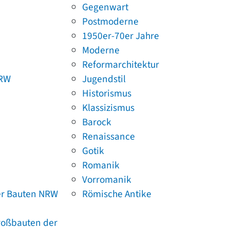
Gegenwart
Postmoderne
1950er-70er Jahre
Moderne
Reformarchitektur
NRW
Jugendstil
Historismus
Klassizismus
Barock
Renaissance
Gotik
Romanik
Vorromanik
er Bauten NRW
Römische Antike
Großbauten der