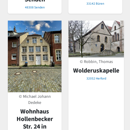
33142 Büren
48308 Senden
© Robbin, Thomas
Wolderuskapelle
32052 Herford
© Michael Johann
Dedeke
Wohnhaus
Hollenbecker
Str. 24 in