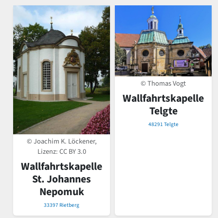
© Thomas Vogt
Wallfahrtskapelle
Telgte
48291 Telgte
© Joachim K. Löckener,
Lizenz:
CC BY 3.0
Wallfahrtskapelle
St. Johannes
Nepomuk
33397 Rietberg