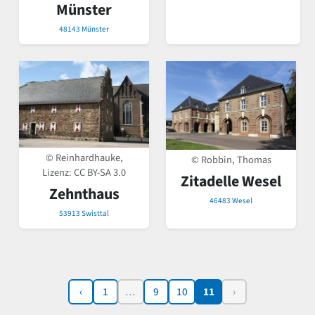
Münster
48143 Münster
© Reinhardhauke,
© Robbin, Thomas
Lizenz:
CC BY-SA 3.0
Zitadelle Wesel
Zehnthaus
46483 Wesel
53913 Swisttal
‹
1
…
9
10
11
›