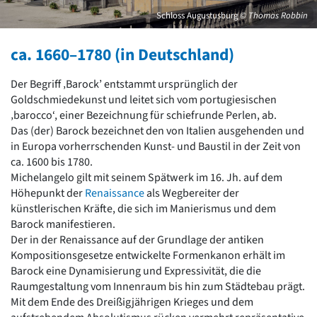
David Chipperfield
Schloss Augustusburg
© Thomas Robbin
Harald Deilmann
Gottfried Böhm
ca. 1660–1780 (in Deutschland)
Schneider von Esleben
Peter Behrens
Auszeichnung vorbildlicher Bauten NRW 2020
Der Begriff ‚Barock’ entstammt ursprünglich der
Big Beautiful Buildings (Großbauten der Nachkriegszeit)
Goldschmiedekunst und leitet sich vom portugiesischen
‚barocco‘, einer Bezeichnung für schiefrunde Perlen, ab.
Epochen
Das (der) Barock bezeichnet den von Italien ausgehenden und
Gesamtübersicht...
in Europa vorherrschenden Kunst- und Baustil in der Zeit von
Gegenwart
ca. 1600 bis 1780.
Postmoderne
Michelangelo gilt mit seinem Spätwerk im 16. Jh. auf dem
1950er-70er Jahre
Höhepunkt der
Renaissance
als Wegbereiter der
Moderne
künstlerischen Kräfte, die sich im Manierismus und dem
Reformarchitektur
Barock manifestieren.
Jugendstil
Der in der Renaissance auf der Grundlage der antiken
Historismus
Kompositionsgesetze entwickelte Formenkanon erhält im
Klassizismus
Barock eine Dynamisierung und Expressivität, die die
Barock
Raumgestaltung vom Innenraum bis hin zum Städtebau prägt.
Renaissance
Mit dem Ende des Dreißigjährigen Krieges und dem
Gotik