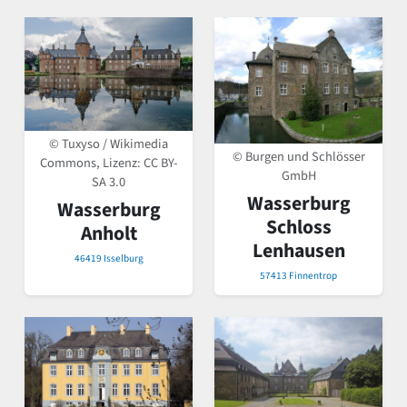
© Tuxyso / Wikimedia
© Burgen und Schlösser
Commons, Lizenz:
CC BY-
GmbH
SA 3.0
Wasserburg
Wasserburg
Schloss
Anholt
Lenhausen
46419 Isselburg
57413 Finnentrop