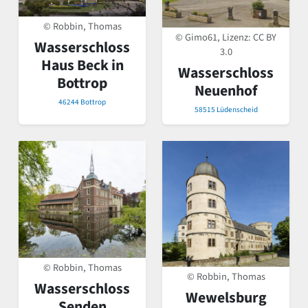
© Robbin, Thomas
© Gimo61, Lizenz:
CC BY
Wasserschloss
3.0
Haus Beck in
Wasserschloss
Bottrop
Neuenhof
46244 Bottrop
58515 Lüdenscheid
© Robbin, Thomas
© Robbin, Thomas
Wasserschloss
Wewelsburg
Senden