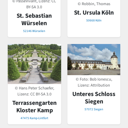
© PasseVivant, Lizenz:
CC
© Robbin, Thomas
BY-SA 3.0
St. Ursula Köln
St. Sebastian
50668 Köln
Würselen
52146 Würselen
© Foto: Bob Ionescu,
Lizenz: Attribution
© Hans Peter Schaefer,
Unteres Schloss
Lizenz:
CC BY-SA 3.0
Siegen
Terrassengarten
Kloster Kamp
57072 Siegen
47475 Kamp-Lintfort