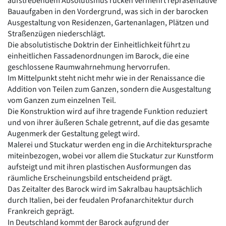
aufstrebendem Absolutismus rücken vermehrt repräsentative
Romanik
Bauaufgaben in den Vordergrund, was sich in der barocken
Vorromanik
Ausgestaltung von Residenzen, Gartenanlagen, Plätzen und
Römische Antike
Straßenzügen niederschlägt.
Die absolutistische Doktrin der Einheitlichkeit führt zu
Über uns
einheitlichen Fassadenordnungen im Barock, die eine
Über baukunst-nrw
geschlossene Raumwahrnehmung hervorrufen.
Fachbeirat
Im Mittelpunkt steht nicht mehr wie in der Renaissance die
Freunde & Förderer
Addition von Teilen zum Ganzen, sondern die Ausgestaltung
Kontakt
vom Ganzen zum einzelnen Teil.
Impressum
Die Konstruktion wird auf ihre tragende Funktion reduziert
Datenschutz
und von ihrer äußeren Schale getrennt, auf die das gesamte
Suchbegriff eingeben
Augenmerk der Gestaltung gelegt wird.
Malerei und Stuckatur werden eng in die Architektursprache
miteinbezogen, wobei vor allem die Stuckatur zur Kunstform
aufsteigt und mit ihren plastischen Ausformungen das
räumliche Erscheinungsbild entscheidend prägt.
Das Zeitalter des Barock wird im Sakralbau hauptsächlich
durch Italien, bei der feudalen Profanarchitektur durch
Frankreich geprägt.
In Deutschland kommt der Barock aufgrund der