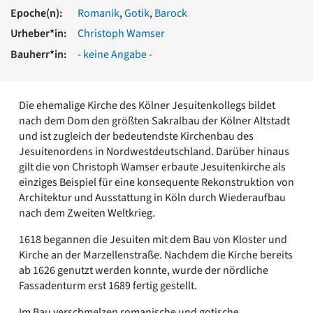
Romanik
Epoche(n):
Romanik
,
Gotik
,
Barock
Vorromanik
Urheber*in:
Christoph Wamser
Römische Antike
Bauherr*in:
- keine Angabe -
Über uns
Über baukunst-nrw
Fachbeirat
Die ehemalige Kirche des Kölner Jesuitenkollegs bildet
Freunde & Förderer
nach dem Dom den größten Sakralbau der Kölner Altstadt
Kontakt
und ist zugleich der bedeutendste Kirchenbau des
Impressum
Jesuitenordens in Nordwestdeutschland. Darüber hinaus
Datenschutz
gilt die von Christoph Wamser erbaute Jesuitenkirche als
einziges Beispiel für eine konsequente Rekonstruktion von
Suchbegriff eingeben
Architektur und Ausstattung in Köln durch Wiederaufbau
nach dem Zweiten Weltkrieg.
1618 begannen die Jesuiten mit dem Bau von Kloster und
Kirche an der Marzellenstraße. Nachdem die Kirche bereits
ab 1626 genutzt werden konnte, wurde der nördliche
Fassadenturm erst 1689 fertig gestellt.
Im Bau verschmelzen romanische und gotische