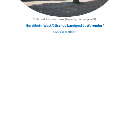
© Michael Schmalenstroer; (begradigt und aufgehellt)
Nordrhein-Westfälisches Landgestüt Warendorf
48231 Warendorf