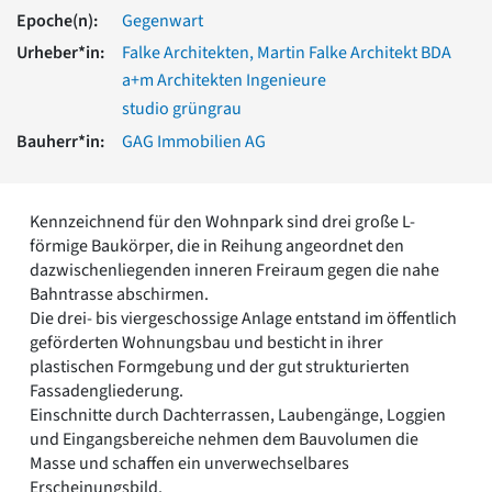
Romanik
Epoche(n):
Gegenwart
Vorromanik
Urheber*in:
Falke Architekten, Martin Falke Architekt BDA
Römische Antike
a+m Architekten Ingenieure
Über uns
studio grüngrau
Über baukunst-nrw
Bauherr*in:
GAG Immobilien AG
Fachbeirat
Freunde & Förderer
Kontakt
Kennzeichnend für den Wohnpark sind drei große L-
Impressum
förmige Baukörper, die in Reihung angeordnet den
Datenschutz
dazwischenliegenden inneren Freiraum gegen die nahe
Suchbegriff eingeben
Bahntrasse abschirmen.
Die drei- bis viergeschossige Anlage entstand im öffentlich
geförderten Wohnungsbau und besticht in ihrer
plastischen Formgebung und der gut strukturierten
Fassadengliederung.
Einschnitte durch Dachterrassen, Laubengänge, Loggien
und Eingangsbereiche nehmen dem Bauvolumen die
Masse und schaffen ein unverwechselbares
Erscheinungsbild.