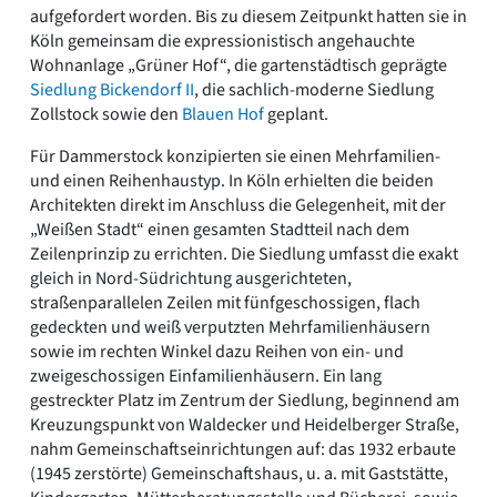
aufgefordert worden. Bis zu diesem Zeitpunkt hatten sie in
Köln gemeinsam die expressionistisch angehauchte
Wohnanlage „Grüner Hof“, die gartenstädtisch geprägte
Siedlung Bickendorf II
, die sachlich-moderne Siedlung
Zollstock sowie den
Blauen Hof
geplant.
Für Dammerstock konzipierten sie einen Mehrfamilien-
und einen Reihenhaustyp. In Köln erhielten die beiden
Architekten direkt im Anschluss die Gelegenheit, mit der
„Weißen Stadt“ einen gesamten Stadtteil nach dem
Zeilenprinzip zu errichten. Die Siedlung umfasst die exakt
gleich in Nord-Südrichtung ausgerichteten,
straßenparallelen Zeilen mit fünfgeschossigen, flach
gedeckten und weiß verputzten Mehrfamilienhäusern
sowie im rechten Winkel dazu Reihen von ein- und
zweigeschossigen Einfamilienhäusern. Ein lang
gestreckter Platz im Zentrum der Siedlung, beginnend am
Kreuzungspunkt von Waldecker und Heidelberger Straße,
nahm Gemeinschaftseinrichtungen auf: das 1932 erbaute
(1945 zerstörte) Gemeinschaftshaus, u. a. mit Gaststätte,