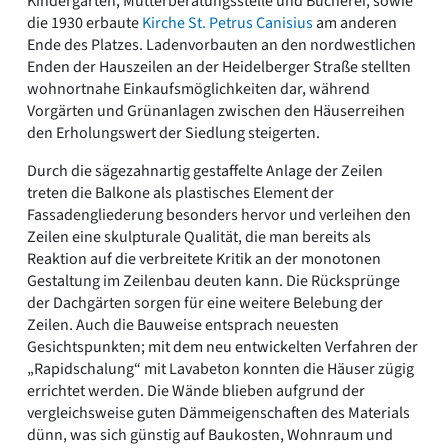
Kindergarten, Mütterberatungsstelle und Bücherei, sowie
die 1930 erbaute
Kirche St. Petrus Canisius
am anderen
Ende des Platzes. Ladenvorbauten an den nordwestlichen
Enden der Hauszeilen an der Heidelberger Straße stellten
wohnortnahe Einkaufsmöglichkeiten dar, während
Vorgärten und Grünanlagen zwischen den Häuserreihen
den Erholungswert der Siedlung steigerten.
Durch die sägezahnartig gestaffelte Anlage der Zeilen
treten die Balkone als plastisches Element der
Fassadengliederung besonders hervor und verleihen den
Zeilen eine skulpturale Qualität, die man bereits als
Reaktion auf die verbreitete Kritik an der monotonen
Gestaltung im Zeilenbau deuten kann. Die Rücksprünge
der Dachgärten sorgen für eine weitere Belebung der
Zeilen. Auch die Bauweise entsprach neuesten
Gesichtspunkten; mit dem neu entwickelten Verfahren der
„Rapidschalung“ mit Lavabeton konnten die Häuser zügig
errichtet werden. Die Wände blieben aufgrund der
vergleichsweise guten Dämmeigenschaften des Materials
dünn, was sich günstig auf Baukosten, Wohnraum und