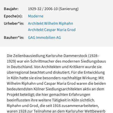
Romanik
Baujahr:
1929-32 / 2006-10 (Sanierung)
Vorromanik
Römische Antike
Epoche(n):
Moderne
Über uns
Urheber*in:
Architekt Wilhelm Riphahn
Architekt Caspar Maria Grod
Über baukunst-nrw
Fachbeirat
Bauherr*in:
GAG Immobilien AG
Freunde & Förderer
Kontakt
Impressum
Die Zeilenbausiedlung Karlsruhe-Dammerstock (1928–
Datenschutz
1929) war ein Schrittmacher des modernen Siedlungsbaus
Suchbegriff eingeben
in Deutschland. Von Architekten und Kritikern wurde sie
überregional beachtet und diskutiert. Für die Entwicklung
in Köln hatte sie eine besonders nachhaltige Wirkung: Mit
Wilhelm Riphahn und Caspar Maria Grod waren die beiden
bedeutendsten Kölner Siedlungsarchitekten aktiv an dem
Projekt beteiligt; die hier gemachten Erfahrungen
beeinflussten ihre weitere Tätigkeit in Köln sichtlich.
Riphahn und Grod, die seit 1916 zusammenarbeiteten,
waren 1928 zur Teilnahme an dem Karlsruher Wettbewerb