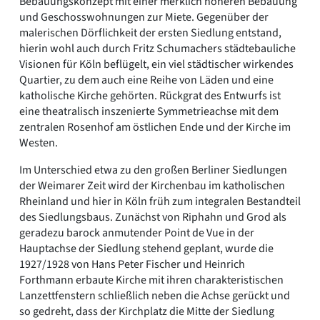
Bebauungskonzept mit einer merklich höheren Bebauung
und Geschosswohnungen zur Miete. Gegenüber der
malerischen Dörflichkeit der ersten Siedlung entstand,
hierin wohl auch durch Fritz Schumachers städtebauliche
Visionen für Köln beflügelt, ein viel städtischer wirkendes
Quartier, zu dem auch eine Reihe von Läden und eine
katholische Kirche gehörten. Rückgrat des Entwurfs ist
eine theatralisch inszenierte Symmetrieachse mit dem
zentralen Rosenhof am östlichen Ende und der Kirche im
Westen.
Im Unterschied etwa zu den großen Berliner Siedlungen
der Weimarer Zeit wird der Kirchenbau im katholischen
Rheinland und hier in Köln früh zum integralen Bestandteil
des Siedlungsbaus. Zunächst von Riphahn und Grod als
geradezu barock anmutender Point de Vue in der
Hauptachse der Siedlung stehend geplant, wurde die
1927/1928 von Hans Peter Fischer und Heinrich
Forthmann erbaute Kirche mit ihren charakteristischen
Lanzettfenstern schließlich neben die Achse gerückt und
so gedreht, dass der Kirchplatz die Mitte der Siedlung