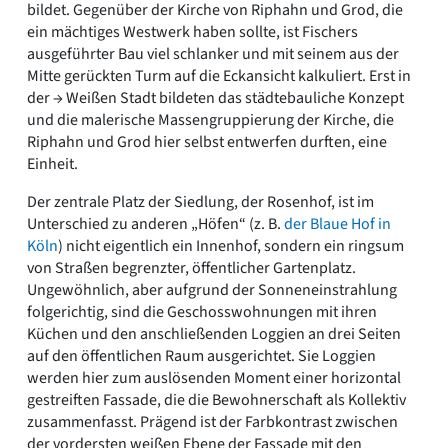
bildet. Gegenüber der Kirche von Riphahn und Grod, die
ein mächtiges Westwerk haben sollte, ist Fischers
ausgeführter Bau viel schlanker und mit seinem aus der
Mitte gerückten Turm auf die Eckansicht kalkuliert. Erst in
der → Weißen Stadt bildeten das städtebauliche Konzept
und die malerische Massengruppierung der Kirche, die
Riphahn und Grod hier selbst entwerfen durften, eine
Einheit.
Der zentrale Platz der Siedlung, der Rosenhof, ist im
Unterschied zu anderen „Höfen“ (z. B.
der Blaue Hof in
Köln
) nicht eigentlich ein Innenhof, sondern ein ringsum
von Straßen begrenzter, öffentlicher Gartenplatz.
Ungewöhnlich, aber aufgrund der Sonneneinstrahlung
folgerichtig, sind die Geschosswohnungen mit ihren
Küchen und den anschließenden Loggien an drei Seiten
auf den öffentlichen Raum ausgerichtet. Sie Loggien
werden hier zum auslösenden Moment einer horizontal
gestreiften Fassade, die die Bewohnerschaft als Kollektiv
zusammenfasst. Prägend ist der Farbkontrast zwischen
der vordersten weißen Ebene der Fassade mit den