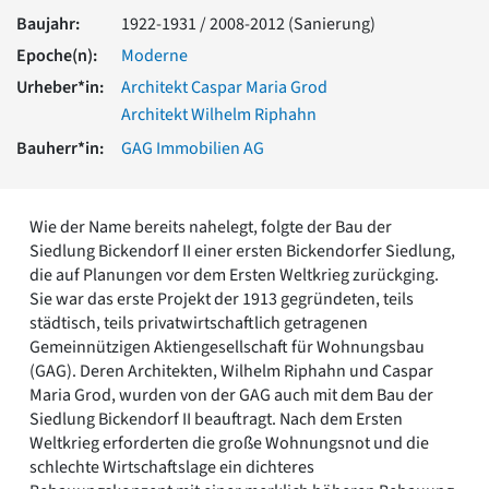
Romanik
Baujahr:
1922-1931 / 2008-2012 (Sanierung)
Vorromanik
Epoche(n):
Moderne
Römische Antike
Urheber*in:
Architekt Caspar Maria Grod
Über uns
Architekt Wilhelm Riphahn
Über baukunst-nrw
Bauherr*in:
GAG Immobilien AG
Fachbeirat
Freunde & Förderer
Kontakt
Impressum
Wie der Name bereits nahelegt, folgte der Bau der
Datenschutz
Siedlung Bickendorf II einer ersten Bickendorfer Siedlung,
die auf Planungen vor dem Ersten Weltkrieg zurückging.
Suchbegriff eingeben
Sie war das erste Projekt der 1913 gegründeten, teils
städtisch, teils privatwirtschaftlich getragenen
Gemeinnützigen Aktiengesellschaft für Wohnungsbau
(GAG). Deren Architekten, Wilhelm Riphahn und Caspar
Maria Grod, wurden von der GAG auch mit dem Bau der
Siedlung Bickendorf II beauftragt. Nach dem Ersten
Weltkrieg erforderten die große Wohnungsnot und die
schlechte Wirtschaftslage ein dichteres