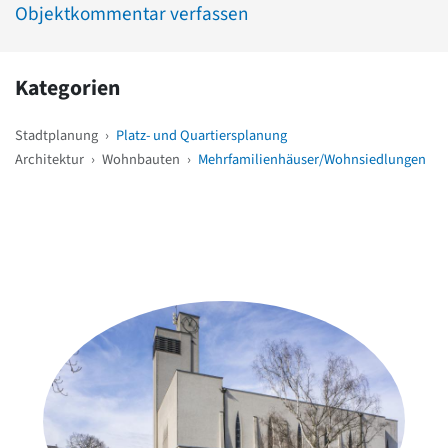
Objektkommentar verfassen
Kategorien
Stadtplanung
›
Platz- und Quartiersplanung
Architektur
›
Wohnbauten
›
Mehrfamilienhäuser/Wohnsiedlungen
Weitere Objekte
in der Nähe