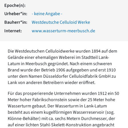
Romanik
Epoche(n):
Vorromanik
Urheber*in:
- keine Angabe -
Römische Antike
Bauherr*in:
Westdeutsche Celluloid Werke
Über uns
Internet:
www.wasserturm-meerbusch.de
Über baukunst-nrw
Fachbeirat
Freunde & Förderer
Die Westdeutschen Celluloidwerke wurden 1894 auf dem
Kontakt
Gelände einer ehemaligen Weberei im Stadtteil Lank-
Impressum
Latum in Meerbusch gegründet. Nach einem schweren
Datenschutz
Brand wurde der Betrieb 1906 aufgegeben und erst 1910
Suchbegriff eingeben
unter dem Namen Düsseldorfer Celluloidfabrik GmbH zu
Lank von anderen Betreibern wieder eröffnet.
Für das prosperierende Unternehmen wurden 1912 ein 50
Meter hoher Fabrikschornstein sowie der 25 Meter hohe
Wasserturm gebaut. Der Wasserturm in Lank-Latum
besteht aus einem kugelförmigen Wasserreservoir (sog.
Klönne-Behälter) mit ca. sechs Metern Durchmesser, der
auf einer lichten Stahl-Skelett-Konstruktion angebracht