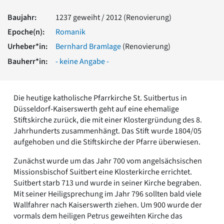
Romanik
Baujahr:
1237 geweiht / 2012 (Renovierung)
Vorromanik
Römische Antike
Epoche(n):
Romanik
Über uns
Urheber*in:
Bernhard Bramlage
(Renovierung)
Über baukunst-nrw
Bauherr*in:
- keine Angabe -
Fachbeirat
Freunde & Förderer
Kontakt
Die heutige katholische Pfarrkirche St. Suitbertus in
Impressum
Düsseldorf-Kaiserswerth geht auf eine ehemalige
Datenschutz
Stiftskirche zurück, die mit einer Klostergründung des 8.
Jahrhunderts zusammenhängt. Das Stift wurde 1804/05
Suchbegriff eingeben
aufgehoben und die Stiftskirche der Pfarre überwiesen.
Zunächst wurde um das Jahr 700 vom angelsächsischen
Missionsbischof Suitbert eine Klosterkirche errichtet.
Suitbert starb 713 und wurde in seiner Kirche begraben.
Mit seiner Heiligsprechung im Jahr 796 sollten bald viele
Wallfahrer nach Kaiserswerth ziehen. Um 900 wurde der
vormals dem heiligen Petrus geweihten Kirche das