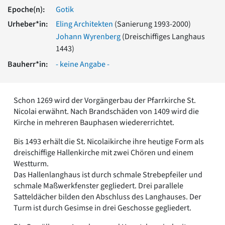
Romanik
Epoche(n):
Gotik
Vorromanik
Urheber*in:
Eling Architekten
(Sanierung 1993-2000)
Römische Antike
Johann Wyrenberg
(Dreischiffiges Langhaus
Über uns
1443)
Über baukunst-nrw
Bauherr*in:
- keine Angabe -
Fachbeirat
Freunde & Förderer
Kontakt
Schon 1269 wird der Vorgängerbau der Pfarrkirche St.
Impressum
Nicolai erwähnt. Nach Brandschäden von 1409 wird die
Datenschutz
Kirche in mehreren Bauphasen wiedererrichtet.
Suchbegriff eingeben
Bis 1493 erhält die St. Nicolaikirche ihre heutige Form als
dreischiffige Hallenkirche mit zwei Chören und einem
Westturm.
Das Hallenlanghaus ist durch schmale Strebepfeiler und
schmale Maßwerkfenster gegliedert. Drei parallele
Satteldächer bilden den Abschluss des Langhauses. Der
Turm ist durch Gesimse in drei Geschosse gegliedert.