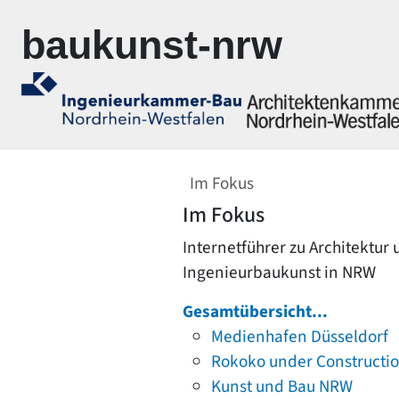
Zur Navigation springen
Zum Inhalt springen
baukunst-nrw
Im Fokus
Im Fokus
Internetführer zu Architektur
Ingenieurbaukunst in NRW
Gesamtübersicht...
Medienhafen Düsseldorf
Rokoko under Constructi
Kunst und Bau NRW