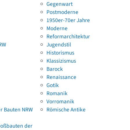
Gegenwart
Postmoderne
1950er-70er Jahre
Moderne
Reformarchitektur
NRW
Jugendstil
Historismus
Klassizismus
Barock
Renaissance
Gotik
Romanik
Vorromanik
er Bauten NRW
Römische Antike
Großbauten der