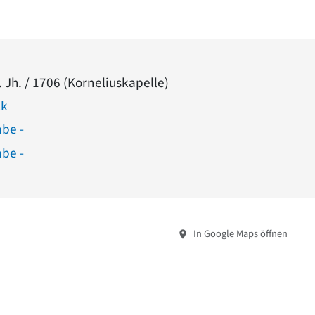
. Jh. / 1706 (Korneliuskapelle)
ck
abe -
abe -
In Google Maps öffnen