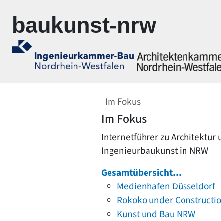
Zur Navigation springen
Zum Inhalt springen
baukunst-nrw
Im Fokus
Im Fokus
Internetführer zu Architektur
Ingenieurbaukunst in NRW
Gesamtübersicht...
Medienhafen Düsseldorf
Rokoko under Constructi
Kunst und Bau NRW