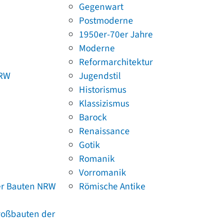
Gegenwart
Postmoderne
1950er-70er Jahre
Moderne
Reformarchitektur
NRW
Jugendstil
Historismus
Klassizismus
Barock
Renaissance
Gotik
Romanik
Vorromanik
er Bauten NRW
Römische Antike
Großbauten der