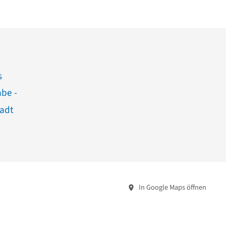
s
abe -
tadt
In Google Maps öffnen