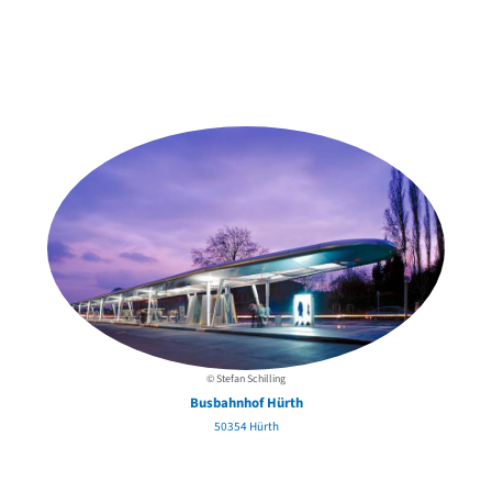
Weitere Objekte
in der Nähe
© Stefan Schilling
Busbahnhof Hürth
50354 Hürth