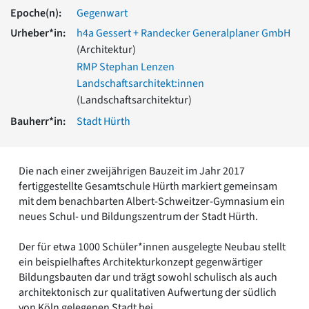
Romanik
Epoche(n):
Gegenwart
Vorromanik
Urheber*in:
h4a Gessert + Randecker Generalplaner GmbH
Römische Antike
(Architektur)
Über uns
RMP Stephan Lenzen
Über baukunst-nrw
Landschaftsarchitekt:innen
Fachbeirat
(Landschaftsarchitektur)
Freunde & Förderer
Bauherr*in:
Stadt Hürth
Kontakt
Impressum
Datenschutz
Die nach einer zweijährigen Bauzeit im Jahr 2017
Suchbegriff eingeben
fertiggestellte Gesamtschule Hürth markiert gemeinsam
mit dem benachbarten Albert-Schweitzer-Gymnasium ein
neues Schul- und Bildungszentrum der Stadt Hürth.
Der für etwa 1000 Schüler*innen ausgelegte Neubau stellt
ein beispielhaftes Architekturkonzept gegenwärtiger
Bildungsbauten dar und trägt sowohl schulisch als auch
architektonisch zur qualitativen Aufwertung der südlich
von Köln gelegenen Stadt bei.