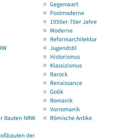
Gegenwart
Postmoderne
1950er-70er Jahre
Moderne
Reformarchitektur
NRW
Jugendstil
Historismus
Klassizismus
Barock
Renaissance
Gotik
Romanik
Vorromanik
er Bauten NRW
Römische Antike
Großbauten der