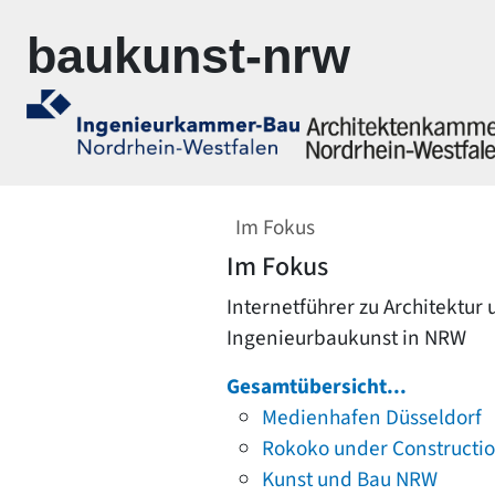
Zur Navigation springen
Zum Inhalt springen
baukunst-nrw
Im Fokus
Im Fokus
Internetführer zu Architektur
Ingenieurbaukunst in NRW
Gesamtübersicht...
Medienhafen Düsseldorf
Rokoko under Constructi
Kunst und Bau NRW