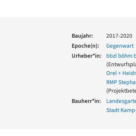
Baujahr:
2017-2020
Epoche(n):
Gegenwart
Urheber*in:
bbzl böhm b
(Entwurfsp
Orel + Heid
RMP Stephan
(Projektbet
Bauherr*in:
Landesgart
Stadt Kamp-